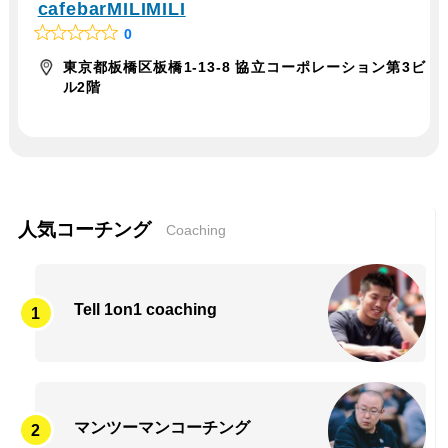
cafebarMILIMILI
0
R
a
東京都板橋区板橋1-13-8 協立コーポレーション第3ビ
t
ル2階
e
d
0
o
u
t
o
人気コーチング
Coaching
f
5
Tell 1on1 coaching
マンツーマンコーチング