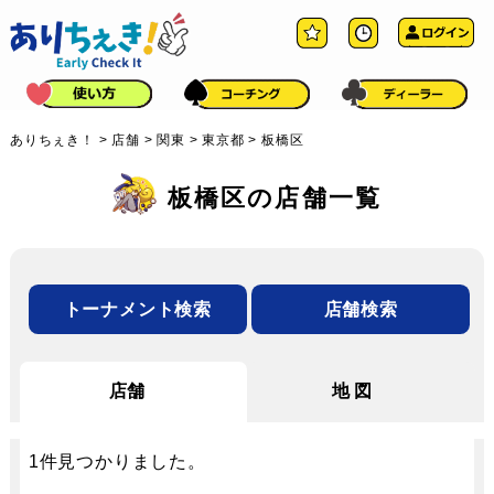
ありちぇき！
>
店舗
>
関東
>
東京都
>
板橋区
板橋区の店舗一覧
トーナメント検索
店舗検索
店舗
地図
1
件見つかりました。