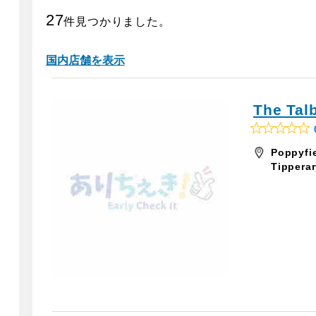
27
件見つかりました。
国内店舗を表示
The Talb
R
a
Poppyfie
t
Tipper
e
d
0
o
u
t
o
f
5