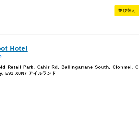
ot Hotel
0
ld Retail Park, Cahir Rd, Ballingarrane South, Clonmel, C
ary, E91 X0N7 アイルランド