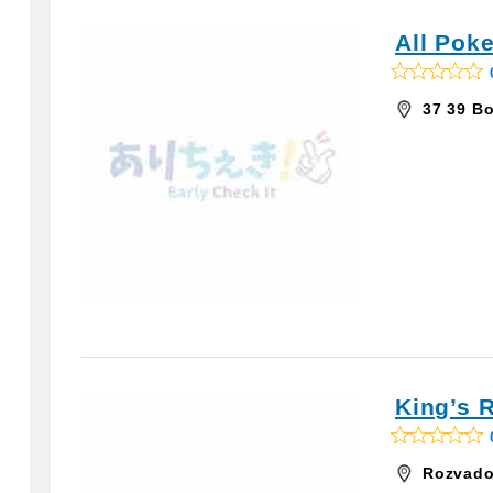
All Pok
R
a
37 39 Bo
t
e
d
0
o
u
t
o
f
5
King’s 
R
a
Rozvado
t