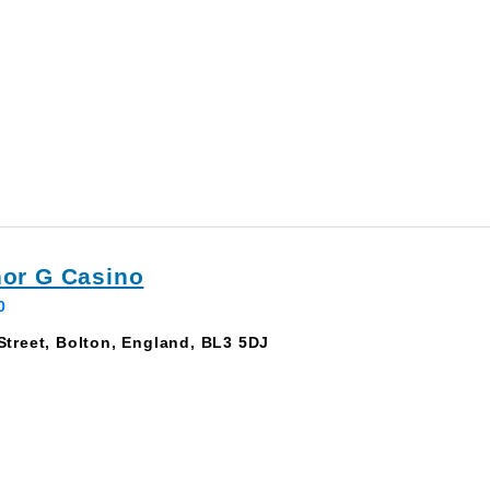
or G Casino
0
treet, Bolton, England, BL3 5DJ