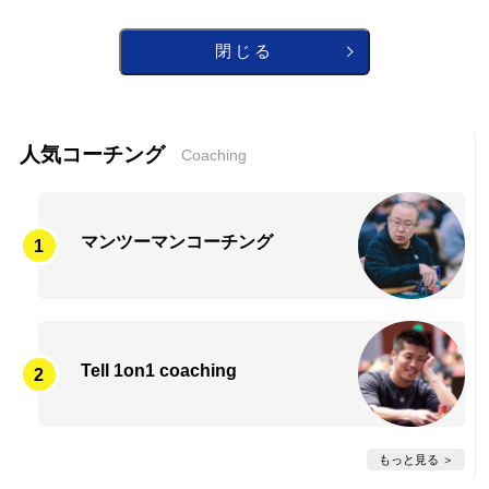
d
5
閉じる
o
u
t
o
人気コーチング
Coaching
f
5
マンツーマンコーチング
Tell 1on1 coaching
もっと見る