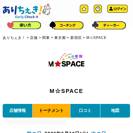
ありちぇき！
>
店舗
>
関東
>
東京都
>
新宿区
>
M☆SPACE
M☆SPACE
店舗情報
トーナメント
口コミ
地図