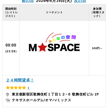
前の日
2026年6月16日
(火)
次の日
開始時刻
参加費
（レイトレ
トーナメント
（初期スタ
ジスト）
ック）
00:00
500円～
（23:59）
２４時間貸卓！
1
R
東京都新宿区歌舞伎町１丁目１２−６ 歌舞伎町ビル 2F
a
テキサスホールデム
オマハ
ミックス
t
e