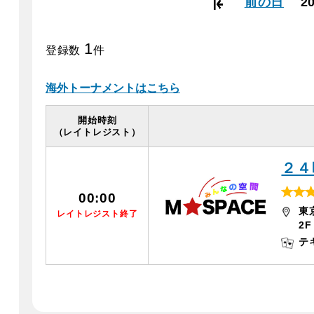
前の日
2
1
登録数
件
海外トーナメントはこちら
開始時刻
（レイトレジスト）
２４
00:00
東
レイトレジスト終了
2F
t
テ