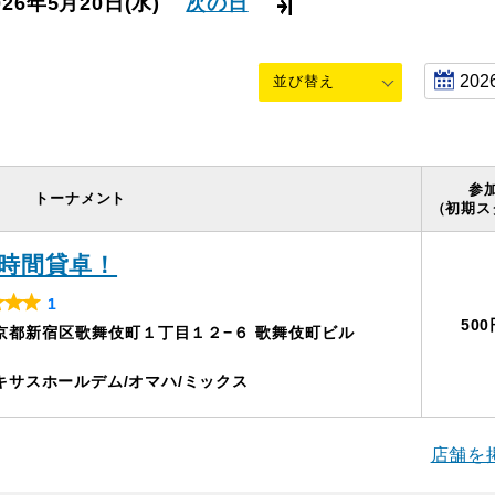
026年5月20日
(水)
次の日
参
トーナメント
（初期ス
時間貸卓！
1
R
50
京都新宿区歌舞伎町１丁目１２−６ 歌舞伎町ビル
a
キサスホールデム
オマハ
ミックス
e
d
5
店舗を
o
u