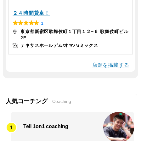
２４時間貸卓！
1
R
東京都新宿区歌舞伎町１丁目１２−６ 歌舞伎町ビル
a
2F
t
テキサスホールデム
オマハ
ミックス
e
d
5
店舗を掲載する
o
u
t
o
f
人気コーチング
Coaching
5
Tell 1on1 coaching